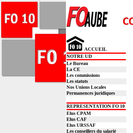
ACCUEIL
NOTRE UD
Le Bureau
La CE
Les commissions
Les statuts
Nos Unions Locales
Permanences juridiques
REPRESENTATION FO 10
Elus CPAM
Elus CAF
Elus URSSAF
Les conseillers du salarié